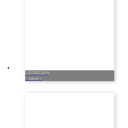
GEORGIEN
– view –