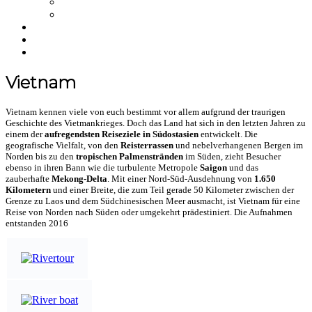
NFT
Merchandise
Über uns
Einkaufswagen
NEWS
Vietnam
Vietnam kennen viele von euch bestimmt vor allem aufgrund der traurigen
Geschichte des Vietmankrieges. Doch das Land hat sich in den letzten Jahren zu
einem der
aufregendsten Reiseziele in Südostasien
entwickelt. Die
geografische Vielfalt, von den
Reisterrassen
und nebelverhangenen Bergen im
Norden bis zu den
tropischen Palmenstränden
im Süden, zieht Besucher
ebenso in ihren Bann wie die turbulente Metropole
Saigon
und das
zauberhafte
Mekong-Delta
. Mit einer Nord-Süd-Ausdehnung von
1.650
Kilometern
und einer Breite, die zum Teil gerade 50 Kilometer zwischen der
Grenze zu Laos und dem Südchinesischen Meer ausmacht, ist Vietnam für eine
Reise von Norden nach Süden oder umgekehrt prädestiniert. Die Aufnahmen
entstanden 2016