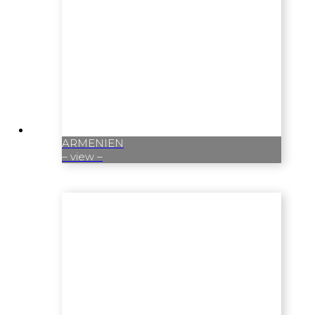
ARMENIEN
– view –