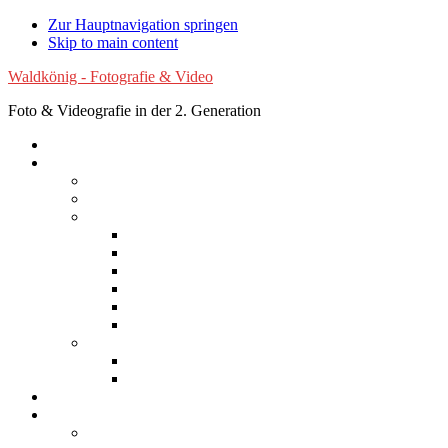
Zur Hauptnavigation springen
Skip to main content
Waldkönig - Fotografie & Video
Foto & Videografie in der 2. Generation
Startseite
Fotografie
Luftaufnahmen
Experimentelle Fotografie
Reisen
Afrika
Asien
Australien
Europa
Nordamerika
Südamerika
Natur
Blumen
Wolken
Filme
Services
Bilder kaufen