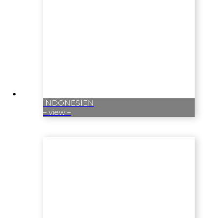
INDONESIEN
– view –