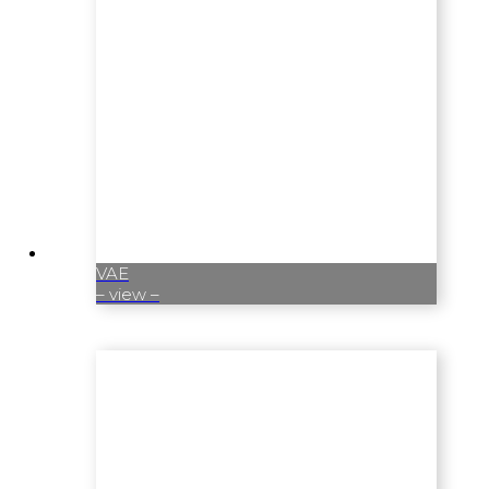
VAE
– view –