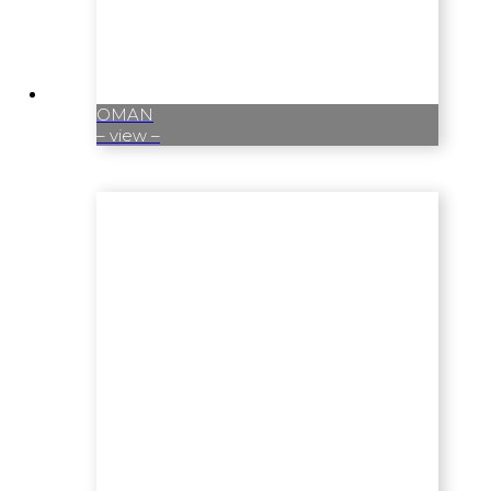
OMAN
– view –