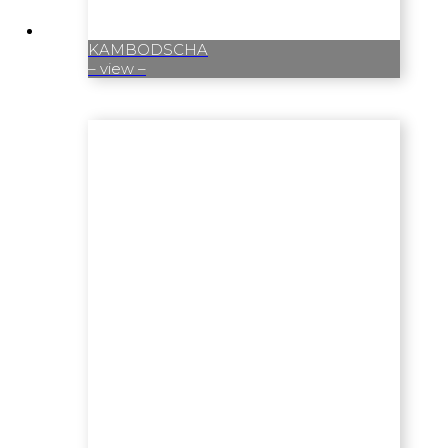
KAMBODSCHA
– view –