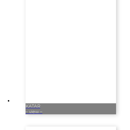
KATAR
– view –