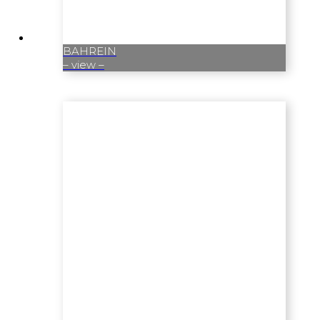
BAHREIN
– view –