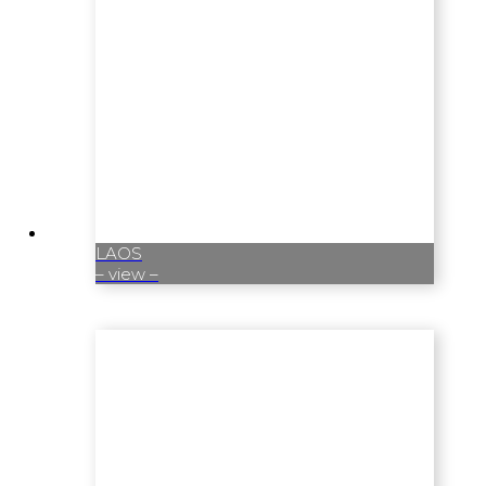
LAOS
– view –