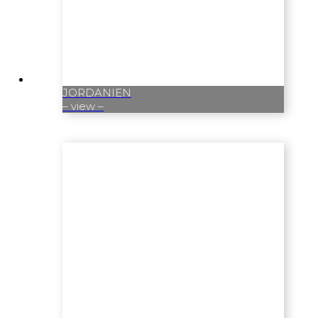
JORDANIEN
– view –