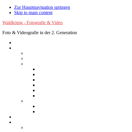
Zur Hauptnavigation springen
Skip to main content
Waldkönig - Fotografie & Video
Foto & Videografie in der 2. Generation
Startseite
Fotografie
Luftaufnahmen
Experimentelle Fotografie
Reisen
Afrika
Asien
Australien
Europa
Nordamerika
Südamerika
Natur
Blumen
Wolken
Filme
Services
Bilder kaufen