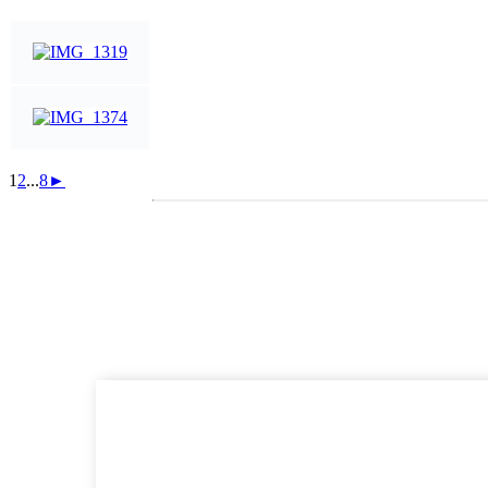
1
2
...
8
►