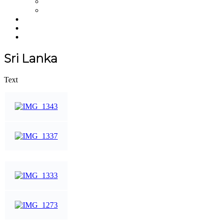
NFT
Merchandise
Über uns
Einkaufswagen
NEWS
Sri Lanka
Text