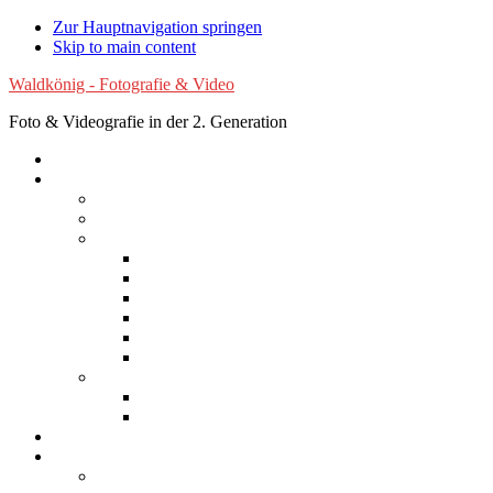
Zur Hauptnavigation springen
Skip to main content
Waldkönig - Fotografie & Video
Foto & Videografie in der 2. Generation
Startseite
Fotografie
Luftaufnahmen
Experimentelle Fotografie
Reisen
Afrika
Asien
Australien
Europa
Nordamerika
Südamerika
Natur
Blumen
Wolken
Filme
Services
Bilder kaufen