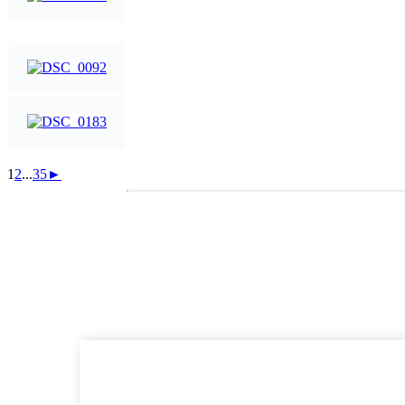
1
2
...
35
►