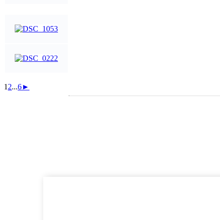
1
2
...
6
►