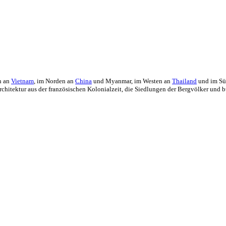
en an
Vietnam
, im Norden an
China
und Myanmar, im Westen an
Thailand
und im S
rchitektur aus der französischen Kolonialzeit, die Siedlungen der Bergvölker und b