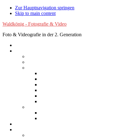
Zur Hauptnavigation springen
Skip to main content
Waldkönig - Fotografie & Video
Foto & Videografie in der 2. Generation
Startseite
Fotografie
Luftaufnahmen
Experimentelle Fotografie
Reisen
Afrika
Asien
Australien
Europa
Nordamerika
Südamerika
Natur
Blumen
Wolken
Filme
Services
Bilder kaufen