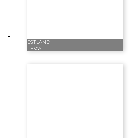
ESTLAND
– view –