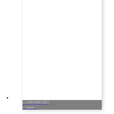
LUXEMBURG
– view –