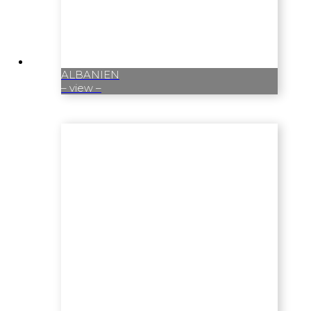
ALBANIEN
– view –