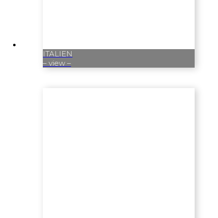
ITALIEN
– view –