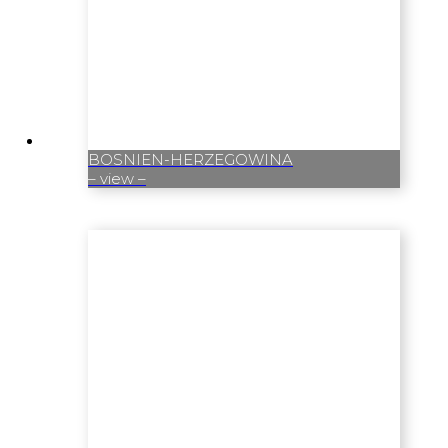
BOSNIEN-HERZEGOWINA
– view –