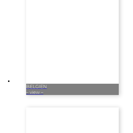
BELGIEN
– view –