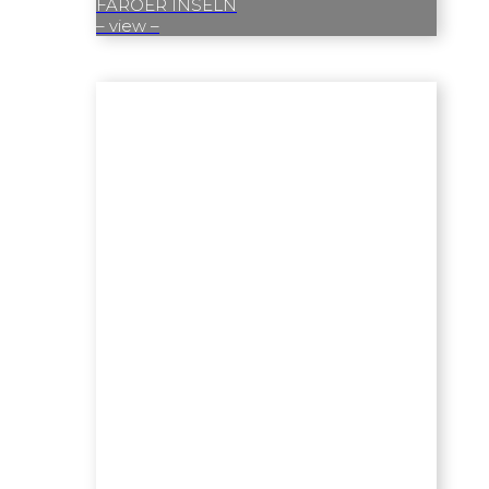
FÄRÖER INSELN
– view –