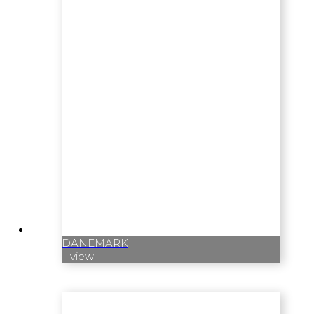
DÄNEMARK
– view –