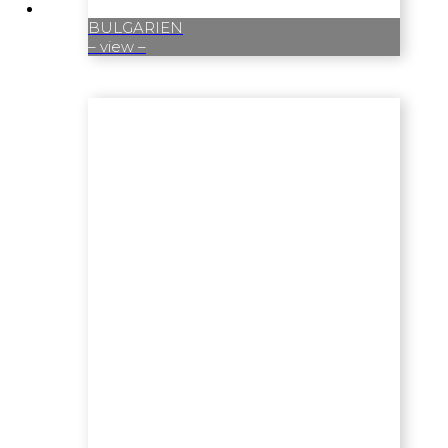
BULGARIEN
– view –