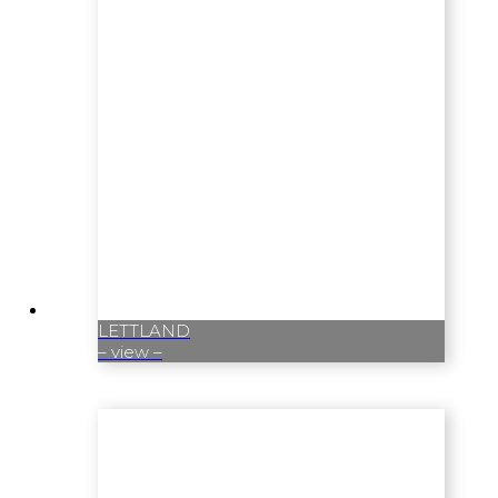
LETTLAND
– view –