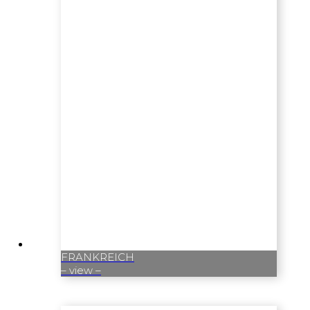
FRANKREICH
– view –