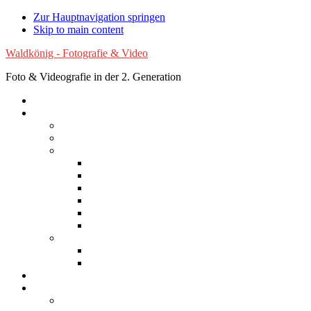
Zur Hauptnavigation springen
Skip to main content
Waldkönig - Fotografie & Video
Foto & Videografie in der 2. Generation
Startseite
Fotografie
Luftaufnahmen
Experimentelle Fotografie
Reisen
Afrika
Asien
Australien
Europa
Nordamerika
Südamerika
Natur
Blumen
Wolken
Filme
Services
Bilder kaufen