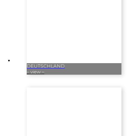
DEUTSCHLAND
– view –