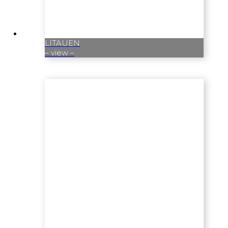
LITAUEN
– view –