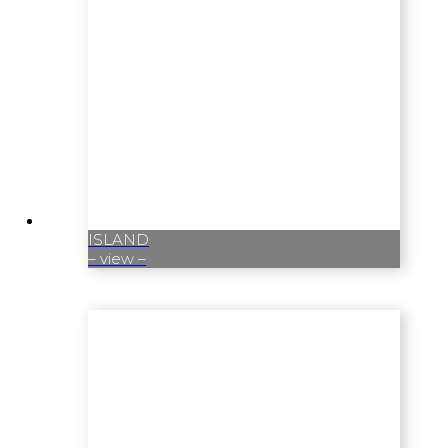
ISLAND
– view –