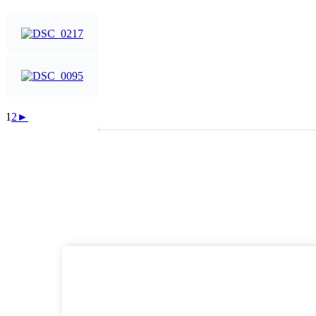
1
2
►