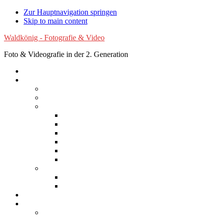
Zur Hauptnavigation springen
Skip to main content
Waldkönig - Fotografie & Video
Foto & Videografie in der 2. Generation
Startseite
Fotografie
Luftaufnahmen
Experimentelle Fotografie
Reisen
Afrika
Asien
Australien
Europa
Nordamerika
Südamerika
Natur
Blumen
Wolken
Filme
Services
Bilder kaufen