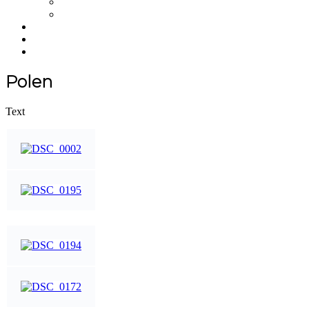
NFT
Merchandise
Über uns
Einkaufswagen
NEWS
Polen
Text