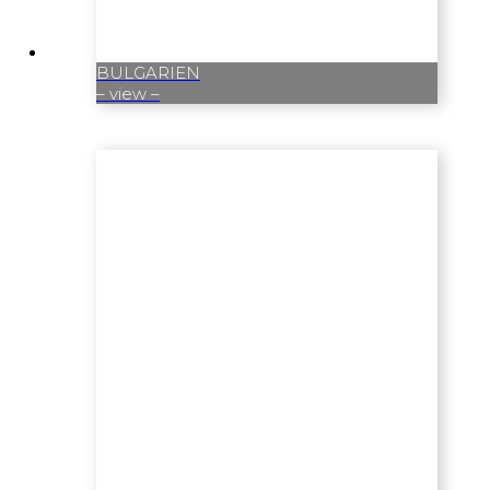
BULGARIEN
– view –