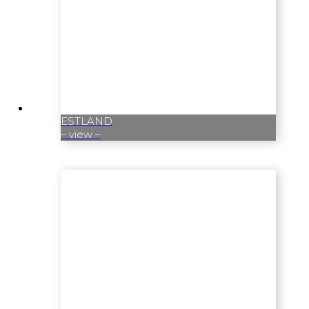
ESTLAND
– view –