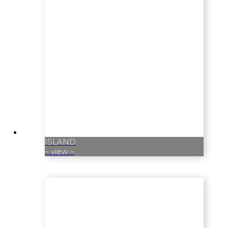
ISLAND
– view –