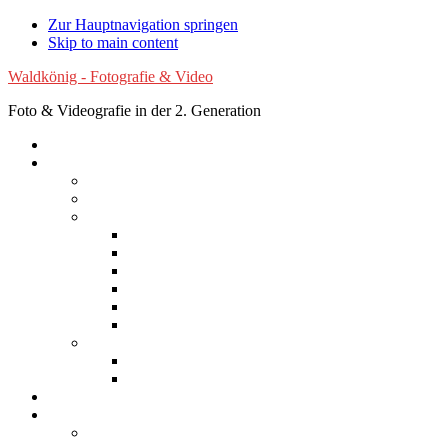
Zur Hauptnavigation springen
Skip to main content
Waldkönig - Fotografie & Video
Foto & Videografie in der 2. Generation
Startseite
Fotografie
Luftaufnahmen
Experimentelle Fotografie
Reisen
Afrika
Asien
Australien
Europa
Nordamerika
Südamerika
Natur
Blumen
Wolken
Filme
Services
Bilder kaufen