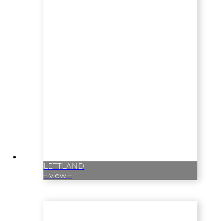
LETTLAND
– view –