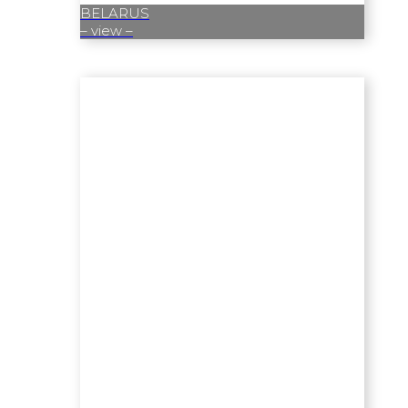
BELARUS
– view –