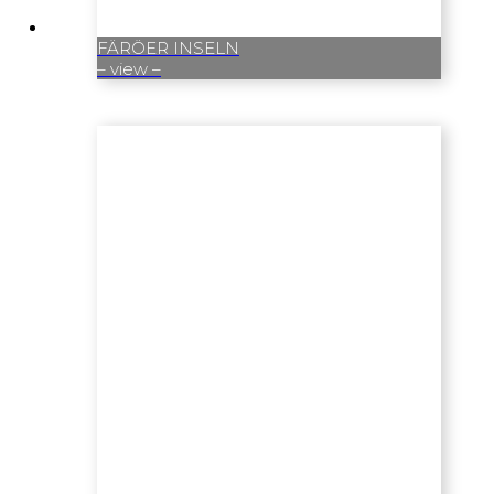
FÄRÖER INSELN
– view –