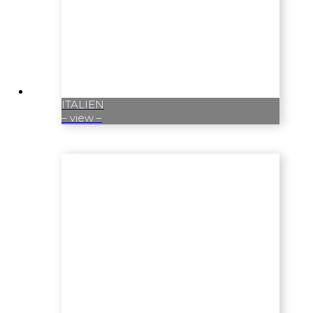
ITALIEN
– view –