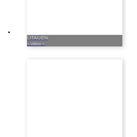
LITAUEN
– view –