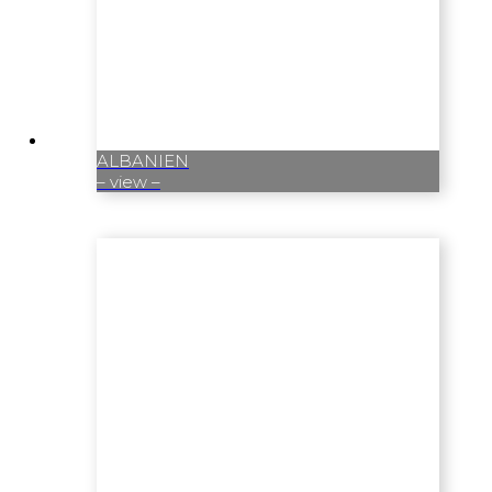
ALBANIEN
– view –