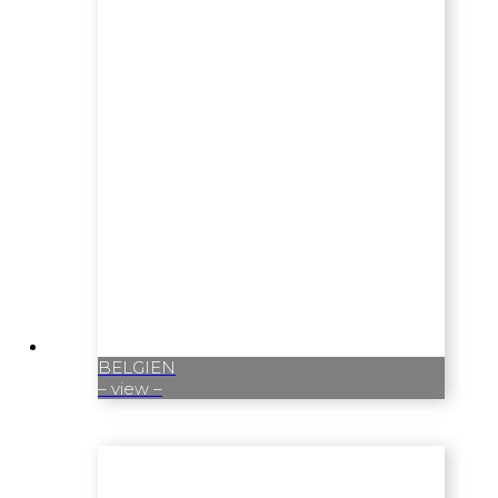
BELGIEN
– view –