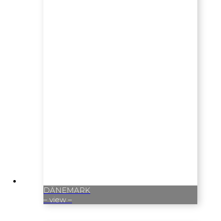
DÄNEMARK
– view –