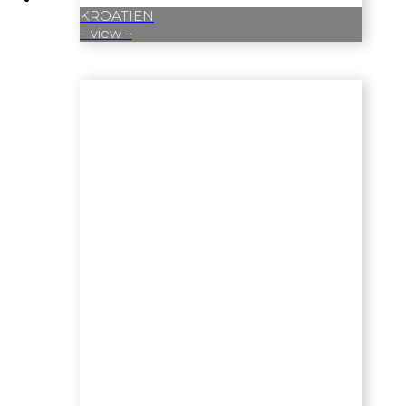
KROATIEN
– view –