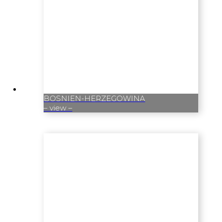
BOSNIEN-HERZEGOWINA
– view –