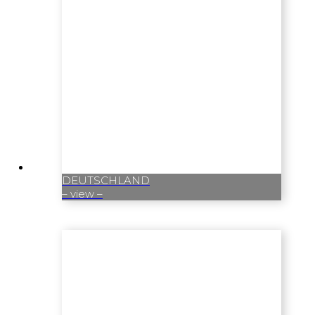
DEUTSCHLAND
– view –