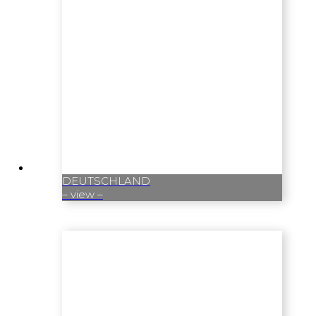
DEUTSCHLAND
– view –