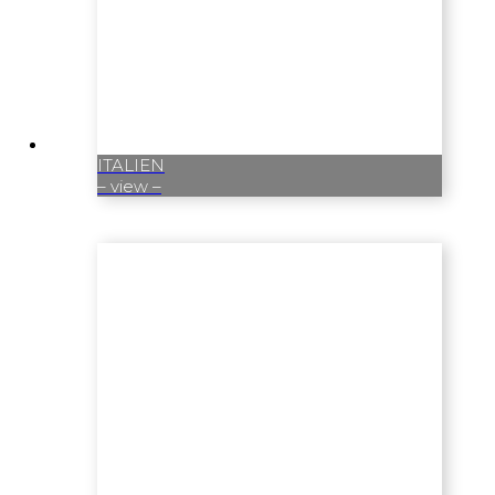
ITALIEN
– view –