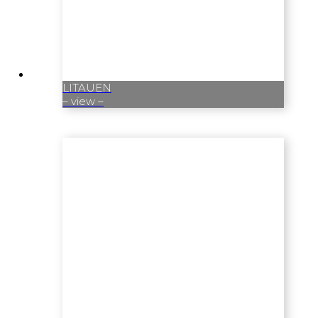
LITAUEN
– view –