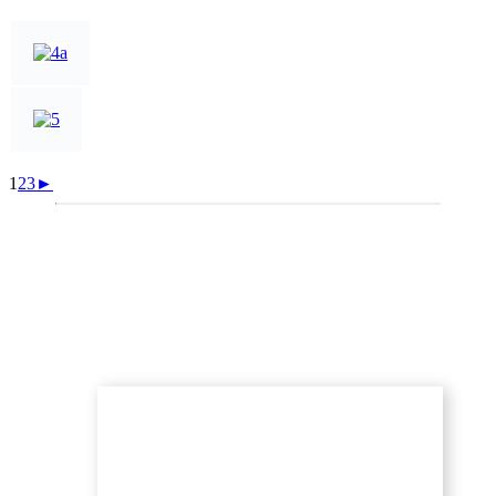
1
2
3
►