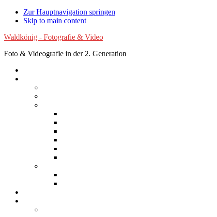
Zur Hauptnavigation springen
Skip to main content
Waldkönig - Fotografie & Video
Foto & Videografie in der 2. Generation
Startseite
Fotografie
Luftaufnahmen
Experimentelle Fotografie
Reisen
Afrika
Asien
Australien
Europa
Nordamerika
Südamerika
Natur
Blumen
Wolken
Filme
Services
Bilder kaufen