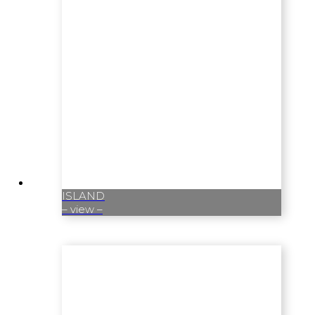
ISLAND
– view –