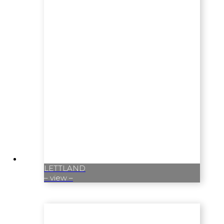
LETTLAND
– view –