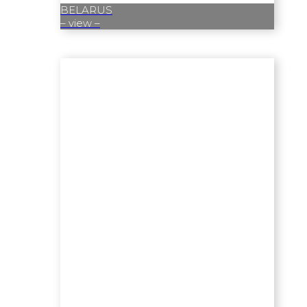
BELARUS
– view –