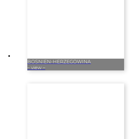
BOSNIEN-HERZEGOWINA
– view –