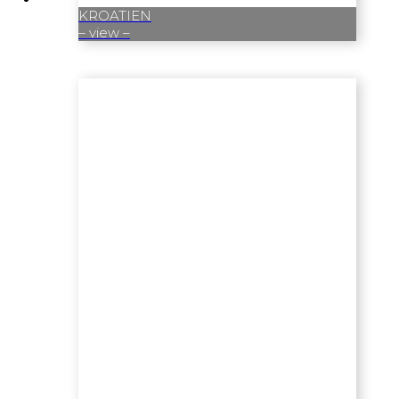
KROATIEN
– view –