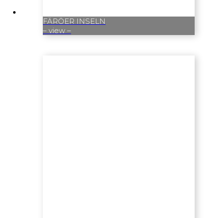
FÄRÖER INSELN
– view –