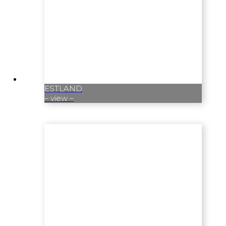
ESTLAND
– view –