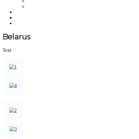
NFT
Merchandise
Über uns
Einkaufswagen
NEWS
Belarus
Text