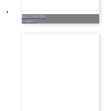
BULGARIEN
– view –