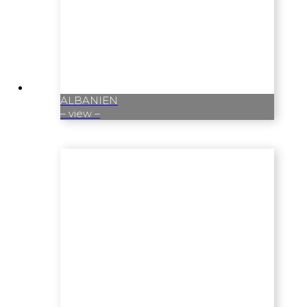
ALBANIEN
– view –