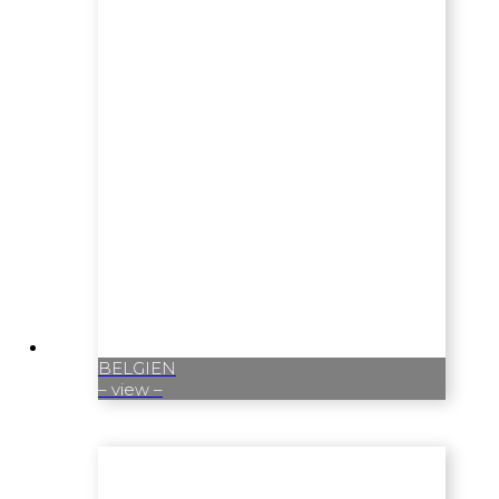
BELGIEN
– view –