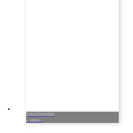
DÄNEMARK
– view –