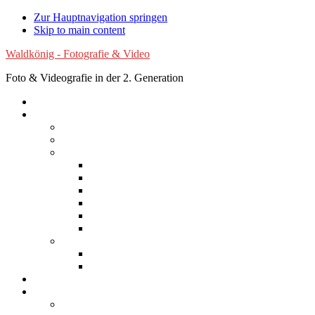
Zur Hauptnavigation springen
Skip to main content
Waldkönig - Fotografie & Video
Foto & Videografie in der 2. Generation
Startseite
Fotografie
Luftaufnahmen
Experimentelle Fotografie
Reisen
Afrika
Asien
Australien
Europa
Nordamerika
Südamerika
Natur
Blumen
Wolken
Filme
Services
Bilder kaufen