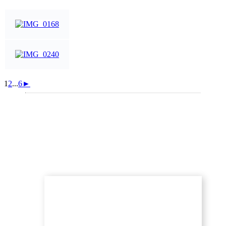
1
2
...
6
►