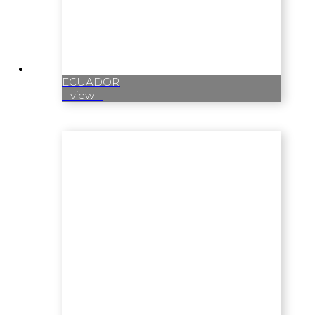
ECUADOR
– view –