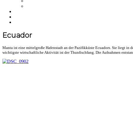
NFT
Merchandise
Über uns
Einkaufswagen
NEWS
Ecuador
Manta ist eine mittelgroße Hafenstadt an der Pazifikküste Ecuadors. Sie liegt in 
wichtigste wirtschaftliche Aktivität ist der Thunfischfang. Die Aufnahmen entsta