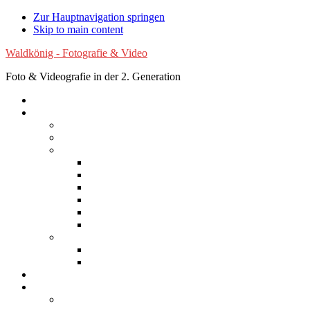
Zur Hauptnavigation springen
Skip to main content
Waldkönig - Fotografie & Video
Foto & Videografie in der 2. Generation
Startseite
Fotografie
Luftaufnahmen
Experimentelle Fotografie
Reisen
Afrika
Asien
Australien
Europa
Nordamerika
Südamerika
Natur
Blumen
Wolken
Filme
Services
Bilder kaufen