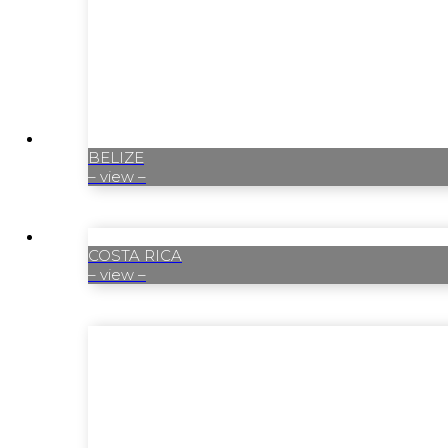
BELIZE
– view –
COSTA RICA
– view –