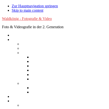
Zur Hauptnavigation springen
Skip to main content
Waldkönig - Fotografie & Video
Foto & Videografie in der 2. Generation
Startseite
Fotografie
Luftaufnahmen
Experimentelle Fotografie
Reisen
Afrika
Asien
Australien
Europa
Nordamerika
Südamerika
Natur
Blumen
Wolken
Filme
Services
Bilder kaufen