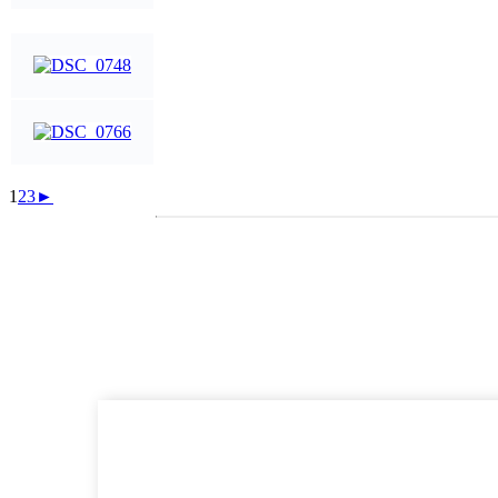
1
2
3
►