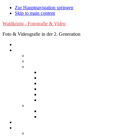
Zur Hauptnavigation springen
Skip to main content
Waldkönig - Fotografie & Video
Foto & Videografie in der 2. Generation
Startseite
Fotografie
Luftaufnahmen
Experimentelle Fotografie
Reisen
Afrika
Asien
Australien
Europa
Nordamerika
Südamerika
Natur
Blumen
Wolken
Filme
Services
Bilder kaufen